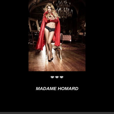
💋💋💋
MADAME HOMARD