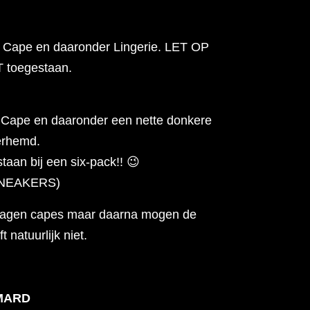
n Cape en daaronder Lingerie. LET OP
ET toegestaan.
 Cape en daaronder een nette donkere
erhemd.
taan bij een six-pack!!
😉
SNEAKERS)
dragen capes maar daarna mogen de
 natuurlijk niet.
MARD