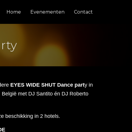
Home
Evenementen
Contact
rty
ndere
EYES WIDE SHUT Dance part
y in
n België met DJ Santito én DJ Roberto
 beschikking in 2 hotels.
DE