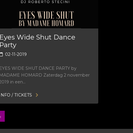
Eyes Wide Shut Dance
Party
02-11-2019
EYES WIDE SHUT DANCE PARTY by
MADAME HOMARD Zaterdag 2 november
2019 in een…
INFO / TICKETS
»