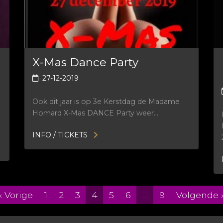
X-Mas Dance Party
27-12-2019
Ook dit jaar is op 3e Kerstdag de Madame
Homard X-Mas DANCE Party weer…
INFO / TICKETS
« Vorige
1
2
3
4
5
6
…
9
Volgende 